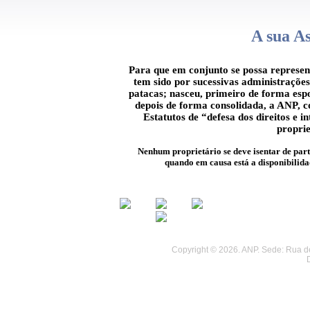
A sua A
Para que em conjunto se possa represen
tem sido por sucessivas administraçõe
patacas; nasceu, primeiro de forma esp
depois de forma consolidada, a ANP, co
Estatutos de “defesa dos direitos e i
proprie
Nenhum proprietário se deve isentar de parti
quando em causa está a disponibilida
............
............
Copyright © 2026. ANP. Sede: Rua de