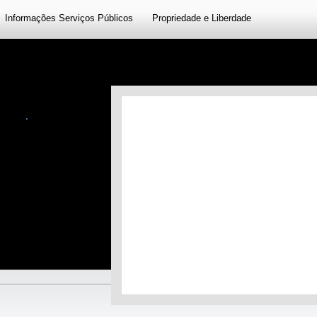
Informações Serviços Públicos
Propriedade e Liberdade
sco
.
mpre uma origem para
de os seus fundadores,
o à conclusão que não
rietários de prédios,
opriedades rústicas,
ntiva.