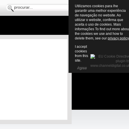
Utilizamos cookies para lhe
garantir uma melhor experiência
de navegação no website. Ao
utilizar o website, confirma que
aceita o uso de cookies. Mais
informações To find out more abou
the cookies we use and how to
delete them, see our
privacy policy
I accept
cookies
from this
site.
Agree