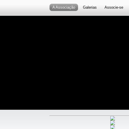
A Associação
Galerias
Associe-se
Conte Conno
Como em todas as coisas da vida, há se
tudo, e a origem da ANP radica no facto 
proprietários e senhorios, terem chegad
havia nenhuma associação em que os prop
vivendas, do seu próprio andar ou de pr
tivessem uma voz interve