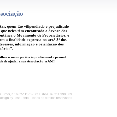
ssociação
.
tar, quem tão vilipendiado e prejudicado
s que neles têm encontrado a árvore das
ontânea o Movimento de Proprietários, e
m a finalidade expressa no art.º 3º dos
nteresses, informação e orientação dos
tários”
.
.
lhar a sua experiência profissional e pessoal
de de ajudar a sua Associação: a ANP!
 Timor, n.º 6 C/V 1170-372 Lisboa Tel:211 990 589
Design by Jose Pinto - Todos os direitos reservados