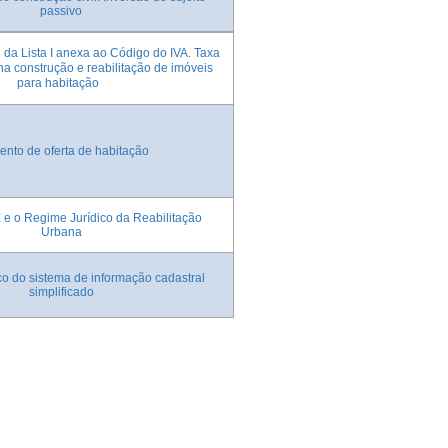
passivo
1 da Lista I anexa ao Código do IVA. Taxa
na construção e reabilitação de imóveis
para habitação
ento de oferta de habitação
 e o Regime Jurídico da Reabilitação
Urbana
co do sistema de informação cadastral
simplificado