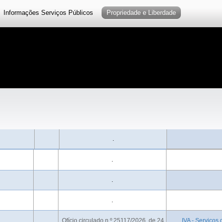
Informações Serviços Públicos
Propriedade e Liberdade
.
.
.
.
.Ofício circulado n.º 25117/2026, de 24
.IVA - Serviços 