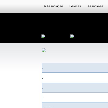
A Associação
Galerias
Associe-se
.
.
.
.