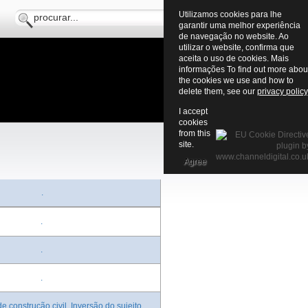
Utilizamos cookies para lhe
garantir uma melhor experiência
de navegação no website. Ao
utilizar o website, confirma que
aceita o uso de cookies. Mais
informações To find out more abou
the cookies we use and how to
delete them, see our
privacy policy
I accept
cookies
from this
site.
Agree
.
.
.
.
de construção civil. Inversão do sujeito