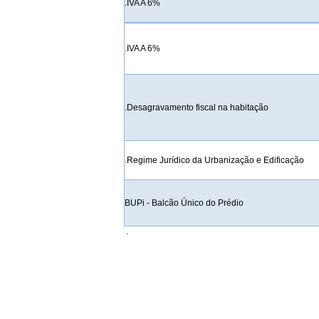
.IVA A 6%
.IVA A 6%
.Desagravamento fiscal na habitação
.Regime Jurídico da Urbanização e Edificação
BUPi - Balcão Único do Prédio
.