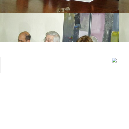
..............