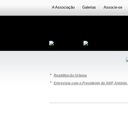
A Associação
Galerias
Associe-se
·
Reabilitação Urbana
·
Entrevista com o Presidente da ANP, António 