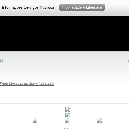
Informações Serviços Públicos
Propriedade e Liberdade
Frias Marques ao Jornal de Leiria
................................
................................