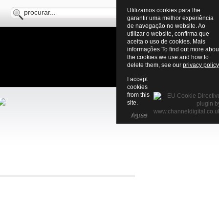
Utilizamos cookies para lhe
garantir uma melhor experiência
de navegação no website. Ao
utilizar o website, confirma que
aceita o uso de cookies. Mais
informações To find out more abou
the cookies we use and how to
delete them, see our
privacy policy
I accept
cookies
from this
site.
Agree