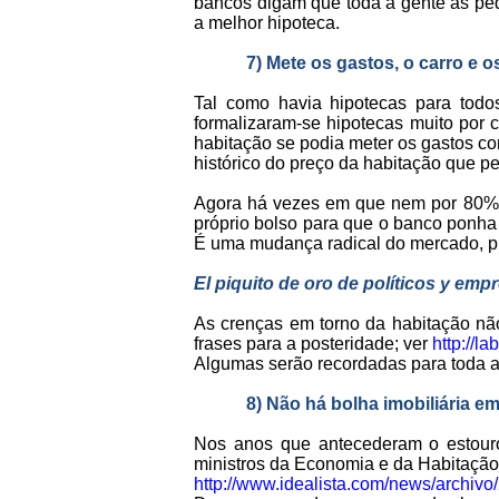
bancos digam que toda a gente as pe
a melhor hipoteca.
7) Mete os gastos, o carro e 
Tal como havia hipotecas para todos
formalizaram-se hipotecas muito por 
habitação se podia meter os gastos c
histórico do preço da habitação que p
Agora há vezes em que nem por 80% d
próprio bolso para que o banco ponh
É uma mudança radical do mercado, pr
El piquito de oro de políticos y emp
As crenças em torno da habitação nã
frases para a posteridade; ver
http://l
Algumas serão recordadas para toda a
8) Não há bolha imobiliária 
Nos anos que antecederam o estouro 
ministros da Economia e da Habitação
http://www.idealista.com/news/archiv