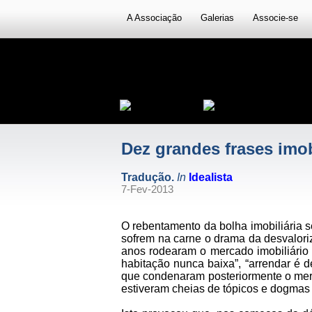
A Associação
Galerias
Associe-se
Dez grandes frases imob
Tradução.
In
Idealista
7-Fev-2013
O rebentamento da bolha imobiliária 
sofrem na carne o drama da desvalori
anos rodearam o mercado imobiliário 
habitação nunca baixa”, “arrendar é d
que condenaram posteriormente o merca
estiveram cheias de tópicos e dogmas 