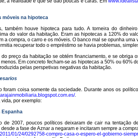
de, a realidade é que se dão poucas e caras. Em
www.idealist
os móveis na hipoteca
, também houve hipoteca para tudo. A torneira do dinheiro
cima do valor da habitação. Eram as hipotecas a 120% do val
om a compra, o carro e os móveis. O banco mal se opunha uma
ermitia recuperar todo o empréstimo se havia problemas, simp
o preço da habitação se obtém financiamento, e se obriga o
a menos. Em concreto fecham-se as hipotecas a 50% ou 60% do
oduzida pelas perspetivas negativas da habitação.
resarios
o foram coisa somente da sociedade. Durante anos os políti
abarajainmobiliaria.blogspot.com.es/
.
 vida, por exemplo:
em Espanha
de 2007, poucos políticos deixaram de cair na tentação de
 desde a fase de Aznar a negaram e incitaram sempre a compra
o/2011/01/24/0292758-compro-casa-o-espero-el-gobierno-siemp