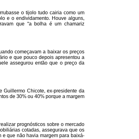
rubasse o tijolo tudo cairia como um
jolo e o endividamento. Houve alguns,
guravam que “a bolha é um chamariz
 quando começavam a baixar os preços
iário e que pouco depois apresentou a
ele assegurou então que o preço da
 Guillermo Chicote, ex-presidente da
mentos de 30% ou 40% porque a margem
 realizar prognósticos sobre o mercado
mobiliárias cotadas, assegurava que os
em e que não havia margem para baixá-