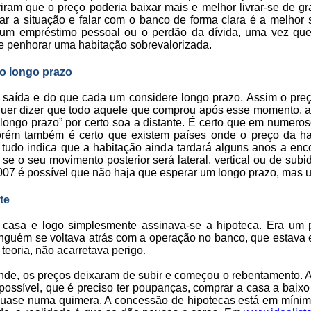
iram que o preço poderia baixar mais e melhor livrar-se de gr
sar a situação e falar com o banco de forma clara é a melho
 um empréstimo pessoal ou o perdão da dívida, uma vez qu
que penhorar uma habitação sobrevalorizada.
o longo prazo
e saída e do que cada um considere longo prazo. Assim o pr
o quer dizer que todo aquele que comprou após esse momento,
 a longo prazo” por certo soa a distante. É certo que em nume
 porém também é certo que existem países onde o preço da 
udo indica que a habitação ainda tardará alguns anos a en
se o seu movimento posterior será lateral, vertical ou de subi
 2007 é possível que não haja que esperar um longo prazo, ma
te
a casa e logo simplesmente assinava-se a hipoteca. Era um
ninguém se voltava atrás com a operação no banco, que estav
teoria, não acarretava perigo
.
nde, os preços deixaram de subir e começou o rebentamento. 
ssível, que é preciso ter poupanças, comprar a casa a baixo p
 quase numa quimera. A concessão de hipotecas está em mínim