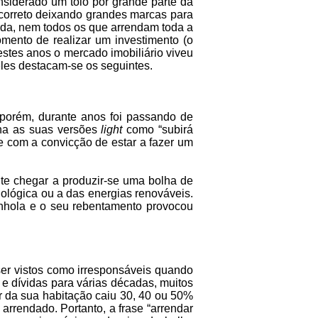
siderado um tolo por grande parte da
 correto deixando grandes marcas para
da, nem todos os que arrendam toda a
ento de realizar um investimento (o
estes anos o mercado imobiliário viveu
eles destacam-se os seguintes.
 porém, durante anos foi passando de
nha as suas versões
light
como “subirá
 com a convicção de estar a fazer um
te chegar a produzir-se uma bolha de
ológica ou a das energias renováveis.
panhola e o seu rebentamento provocou
ser vistos como irresponsáveis quando
 e dívidas para várias décadas, muitos
or da sua habitação caiu 30, 40 ou 50%
rrendado. Portanto, a frase “arrendar