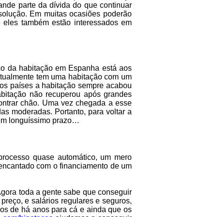
ande parte da dívida do que continuar
r solução. Em muitas ocasiões poderão
e eles também estão interessados em
eço da habitação em Espanha está aos
 atualmente tem uma habitação com um
rosos países a habitação sempre acabou
habitação não recuperou após grandes
contrar chão. Uma vez chegada a esse
das moderadas. Portanto, para voltar a
s um longuíssimo prazo…
 processo quase automático, um mero
a encantado com o financiamento de um
Agora toda a gente sabe que conseguir
reço, e salários regulares e seguros,
os de há anos para cá e ainda que os