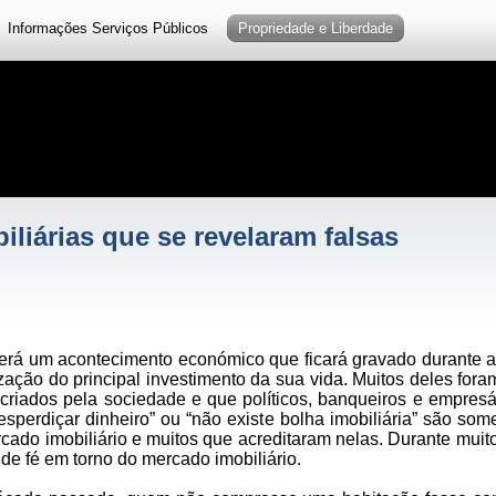
Informações Serviços Públicos
Propriedade e Liberdade
iliárias que se revelaram falsas
será um acontecimento económico que ficará gravado durante 
zação do principal investimento da sua vida. Muitos deles for
criados pela sociedade e que políticos, banqueiros e empresá
esperdiçar dinheiro” ou “não existe bolha imobiliária” são so
do imobiliário e muitos que acreditaram nelas. Durante muitos 
de fé em torno do mercado imobiliário.