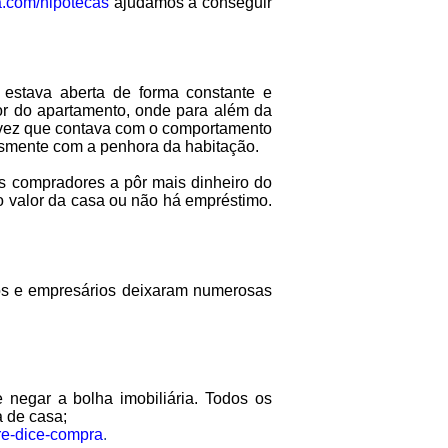
a.com/hipotecas
ajudamos a conseguir
 estava aberta de forma constante e
or do apartamento, onde para além da
 vez que contava com o comportamento
lesmente com a penhora da habitação.
s compradores a pôr mais dinheiro do
 valor da casa ou não há empréstimo.
cos e empresários deixaram numerosas
 negar a bolha imobiliária. Todos os
 de casa;
re-dice-compra
.