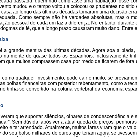
écada passada, quem não comprasse uma habitação fosse con
ento mudou e o tempo voltou a colocou os prudentes no sítio
 casa ao longo das últimas décadas tomaram uma decisão erra
dequada. Como sempre não há verdades absolutas, mas o mom
ação pessoal de cada um faz a diferença. No entanto, durante 
 dogmas de fé, que a longo prazo causaram muito dano. Entre 
aixa
i a grande mentira das últimas décadas. Agora soa a piada,
o na mente de quase todos os Espanhóis. Inclusivamente ti
om que muitos comprassem casa por medo de ficarem de fora e
como qualquer investimento, pode cair e muito, se previamen
as bolhas financeiras com posterior rebentamento, como a tecn
ário tinha-se convertido na coluna vertebral da economia es
ro
iveram que suportar silêncios, olhares de condescendência e 
endar”. Sem dúvida, após ver a atual queda de preços, penhoras
ito e ter arrendado. Atualmente, muitos lares viram que o val
do seu bolso milhares de euros que teriam agora se tivessem a