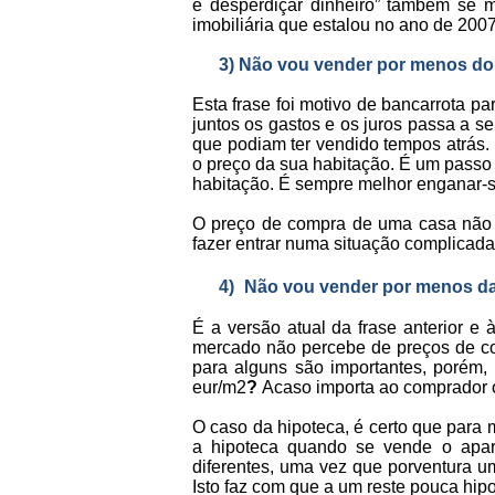
é desperdiçar dinheiro” também se 
imobiliária que estalou no ano de 2007
3)
Não vou vender por menos do
Esta frase foi motivo de bancarrota p
juntos os gastos e os juros passa a s
que podiam ter vendido tempos atrás. 
o preço da sua habitação. É um passo 
habitação. É sempre melhor enganar-se
O preço de compra de uma casa não d
fazer entrar numa situação complicada
4)
Não vou vender por menos da
É a versão atual da frase anterior 
mercado não percebe de preços de com
para alguns são importantes, porém,
eur/m2
?
Acaso importa ao comprador 
O caso da hipoteca, é certo que para
a hipoteca quando se vende o apar
diferentes, uma vez que porventura u
Isto faz com que a um reste pouca hip