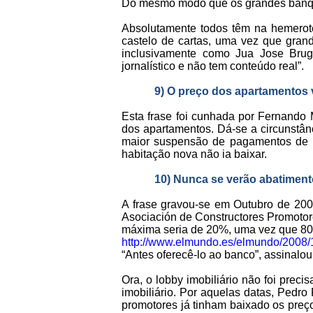
Do mesmo modo que os grandes banquei
Absolutamente todos têm na hemerote
castelo de cartas, uma vez que grand
inclusivamente como Jua Jose Brug
jornalístico e não tem conteúdo real”.
9) O preço dos apartamentos v
Esta frase foi cunhada por Fernando
dos apartamentos. Dá-se a circunstânc
maior suspensão de pagamentos de 
habitação nova não ia baixar.
10) Nunca se verão abatiment
A frase gravou-se em Outubro de 200
Asociación de Constructores Promoto
máxima seria de 20%, uma vez que 80%
http://www.elmundo.es/elmundo/2008/
“Antes oferecê-lo ao banco”, assinalo
Ora, o lobby imobiliário não foi prec
imobiliário. Por aquelas datas, Pedro
promotores já tinham baixado os preç