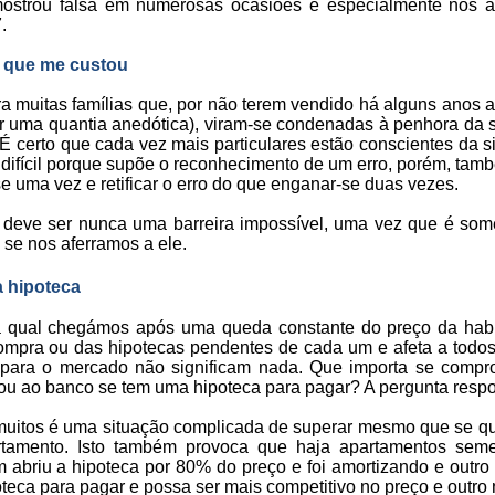
mostrou falsa em numerosas ocasiões e especialmente nos 
.
 que me custou
ara muitas famílias que, por não terem vendido há alguns anos
er uma quantia anedótica), viram-se condenadas à penhora da s
É certo que cada vez mais particulares estão conscientes da s
difícil porque supõe o reconhecimento de um erro, porém, tamb
 uma vez e retificar o erro do que enganar-se duas vezes.
eve ser nunca uma barreira impossível, uma vez que é some
 se nos aferramos a ele.
 hipoteca
e à qual chegámos após uma queda constante do preço da hab
pra ou das hipotecas pendentes de cada um e afeta a todos p
 para o mercado não significam nada. Que importa se compr
ou ao banco se tem uma hipoteca para pagar? A pergunta resp
 muitos é uma situação complicada de superar mesmo que se que
tamento. Isto também provoca que haja apartamentos sem
m abriu a hipoteca por 80% do preço e foi amortizando e outr
oteca para pagar e possa ser mais competitivo no preço e outro