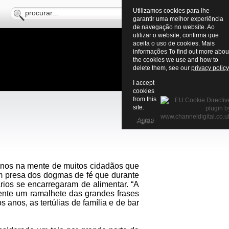
Utilizamos cookies para lhe
garantir uma melhor experiência
de navegação no website. Ao
utilizar o website, confirma que
aceita o uso de cookies. Mais
informações To find out more abou
the cookies we use and how to
delete them, see our
privacy policy
I accept
cookies
from this
site.
Agree
anos na mente de muitos cidadãos que
am presa dos dogmas de fé que durante
rios se encarregaram de alimentar. “A
mente um ramalhete das grandes frases
anos, as tertúlias de família e de bar