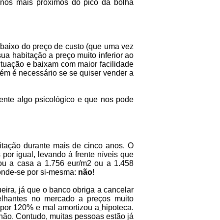
anos mais próximos do pico da bolha
 abaixo do preço de custo (que uma vez
ua habitação a preço muito inferior ao
ituação e baixam com maior facilidade
ém é necessário se se quiser vender a
nte algo psicológico e que nos pode
itação durante mais de cinco anos. O
or igual, levando à frente níveis que
ou a casa a 1.756 eur/m2 ou a 1.458
onde-se por si-mesma:
não
!
ira, já que o banco obriga a cancelar
elhantes no mercado a preços muito
o por 120% e mal amortizou a
hipoteca.
 não. Contudo, muitas pessoas estão já