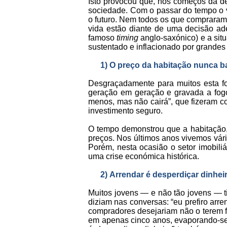
Isto provocou que, nos começos da d
sociedade. Com o passar do tempo o v
o futuro. Nem todos os que compraram
vida estão diante de uma decisão a
famoso
timing
anglo-saxónico) e a situ
sustentado e inflacionado por grandes
1)
O preço da habitação nunca b
Desgraçadamente para muitos esta fo
geração em geração e gravada a fog
menos, mas não cairá”, que fizeram c
investimento seguro.
O tempo demonstrou que a habitação, 
preços. Nos últimos anos vivemos vári
Porém, nesta ocasião o setor imobili
uma crise económica histórica.
2)
Arrendar é desperdiçar dinhei
Muitos jovens — e não tão jovens — t
diziam nas conversas: “eu prefiro arr
compradores desejariam não o terem fe
em apenas cinco anos, evaporando-se 