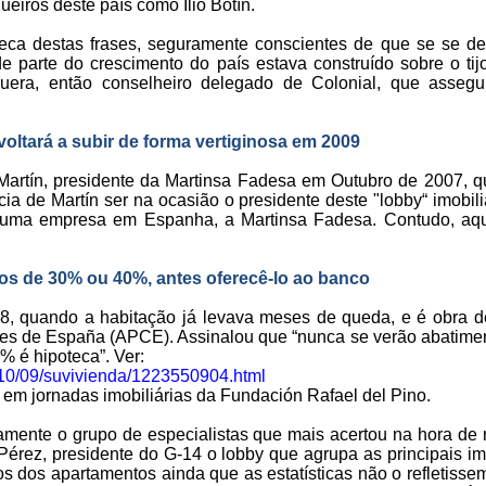
ros deste país como Ilio Botín.
ca destas frases, seguramente conscientes de que se se der
e parte do crescimento do país estava construído sobre o ti
uera, então conselheiro delegado de Colonial, que asse
oltará a subir de forma vertiginosa em 2009
 Martín, presidente da Martinsa Fadesa em Outubro de 2007,
ia de Martín ser na ocasião o presidente deste "lobby“ imobil
uma empresa em Espanha, a Martinsa Fadesa. Contudo, aqu
os de 30% ou 40%, antes oferecê-lo ao banco
8, quando a habitação já levava meses de queda, e é obra de
res de España (APCE). Assinalou que “nunca se verão abati
 é hipoteca”. Ver:
10/09/suvivienda/1223550904.html
u em jornadas imobiliárias da Fundación Rafael del Pino.
isamente o grupo de especialistas que mais acertou na hora de
 Pérez, presidente do G-14 o lobby que agrupa as principais i
os dos apartamentos ainda que as estatísticas não o refletiss