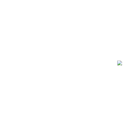
..............