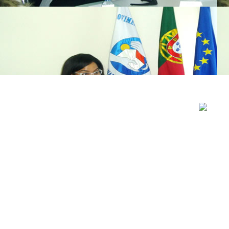
..............