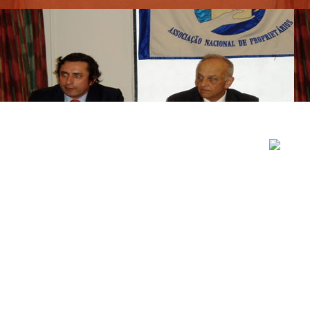
..............