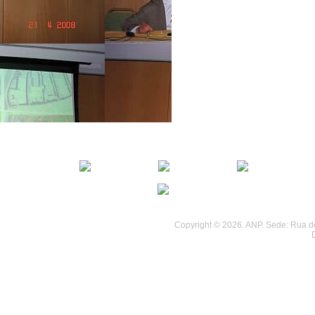
................................
................................
Copyright © 2026. ANP. Sede: Rua de