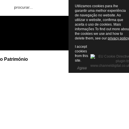
Utilizamos cookies para lhe
garantir uma melhor experiência
de navegação no website. Ao
utilizar o website, confirma que
aceita o uso de cookies. Mais
informações To find out more abou
the cookies we use and how to
delete them, see our
privacy policy
I accept
cookies
from this
do Património
site.
Agree