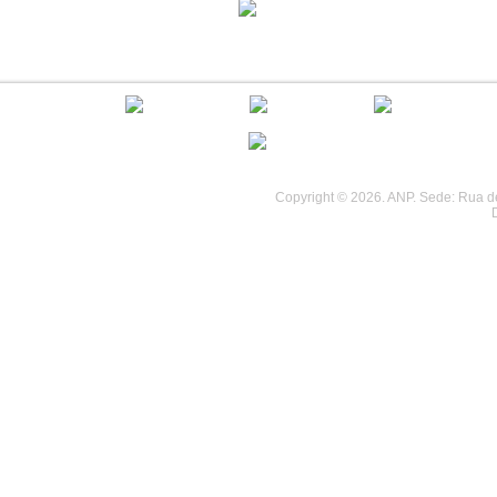
................................
................................
Copyright © 2026. ANP. Sede: Rua de