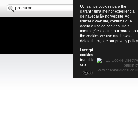
Utilizamos cookies para lhe
garantir uma melhor experiência
de navegação no website. Ao
utilizar o website, confirma que
aceita o uso de cookies. Mais
informações To find out more abou
the cookies we use and how to
delete them, see our
privacy policy
I accept
cookies
from this
site.
Agree